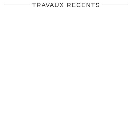
TRAVAUX RECENTS
TONNERRE
TONNERRE
SERESTA MOUNTAIN
SERESTA MOUNTAIN
GUIDE N°1
GUIDE N°1