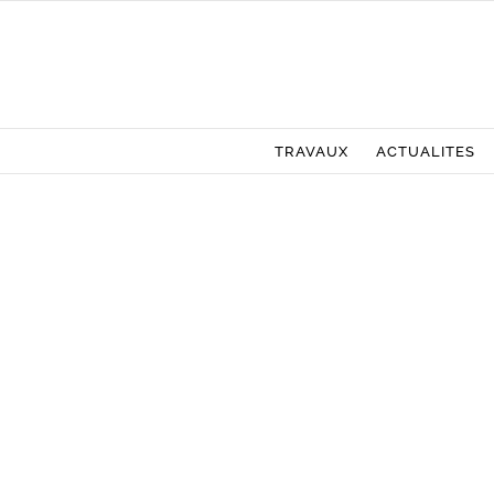
Passer
au
contenu
TRAVAUX
ACTUALITES